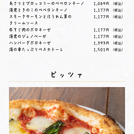
あさりとブロッコリーのペペロンチーノ
1,069
円
（税込）
海老ときのこのペペロンチーノ
1,177
円
（税込）
スモークサーモンとほうれん草の
1,177
円
（税込）
クリームソース
牛すじ肉のボロネーゼ
1,177
円
（税込）
海老のジェノベーゼ
1,177
円
（税込）
ハンバーグボロネーゼ
1,393
円
（税込）
海の幸たっぷりペスカトーレ
1,501
円
（税込）
ピッツァ