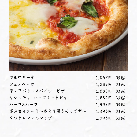
マルゲリータ
1,069
円
（税込）
ジェノベーゼ
1,285
円
（税込）
ディアボラ～スパイシーピザ～
1,285
円
（税込）
サシッチャ~ハーブミートピザ~
1,285
円
（税込）
ハーフ&ハーフ
1,393
円
（税込）
ボスカイオーラ～木こり風きのこピザ～
1,393
円
（税込）
クワトロフォルマッジ
1,393
円
（税込）