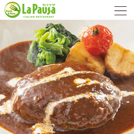
イ
open
タ
リ
ア
テ
ン
イ
レ
ク
ス
ア
ト
ウ
ラ
ト
ン
ラ・
パ
ウ
ザ