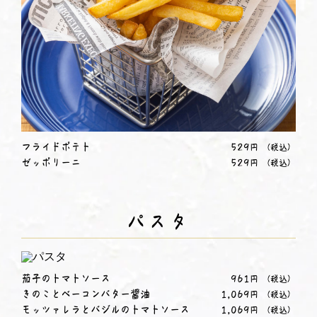
フライドポテト
529
円
（税込）
ゼッポリーニ
529
円
（税込）
パスタ
茄子のトマトソース
961
円
（税込）
きのことベーコンバター醤油
1,069
円
（税込）
モッツァレラとバジルのトマトソース
1,069
円
（税込）