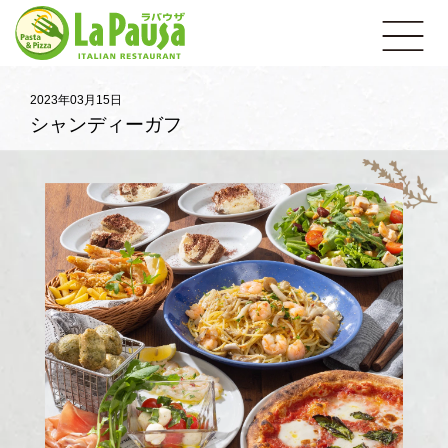
イ
open
タ
リ
ア
ン
レ
2023年03月15日
ス
シャンディーガフ
ト
ラ
ン
ラ・
パ
ウ
ザ