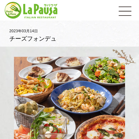
イ
open
タ
リ
ア
ン
レ
2023年03月14日
ス
チーズフォンデュ
ト
ラ
ン
ラ・
パ
ウ
ザ