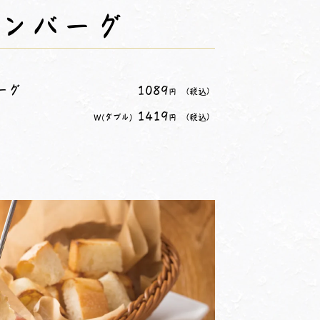
ンバーグ
ーグ
1089
（税込）
円
1419
W(ダブル)
（税込）
円