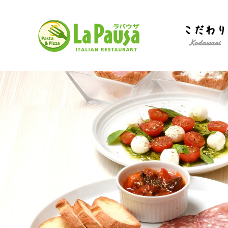
イ
こだわり
タ
リ
Kodawari
ア
ン
レ
ス
メ
ト
ニ
ラ
ュ
ン
ー
ラ・
パ
ウ
ザ