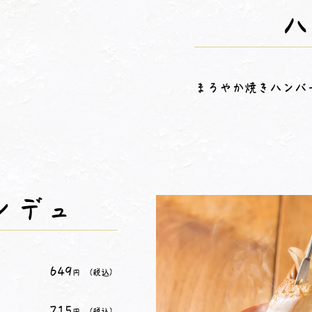
ハ
まろやか焼きハンバ
ンデュ
649
（税込）
円
715
（税込）
円