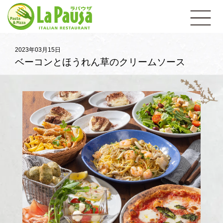
イ
open
タ
リ
ア
ン
レ
2023年03月15日
ス
ベーコンとほうれん草のクリームソース
ト
ラ
ン
ラ・
パ
ウ
ザ