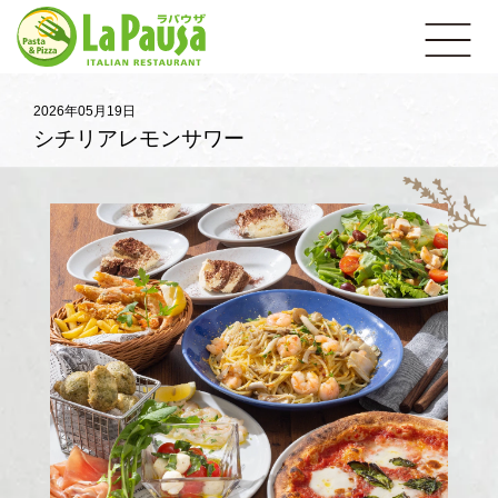
イ
open
タ
リ
ア
ン
レ
2026年05月19日
ス
シチリアレモンサワー
ト
ラ
ン
ラ・
パ
ウ
ザ