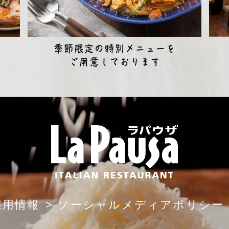
季節限定の特別メニューを
ご用意しております
イ
タ
リ
ア
ン
レ
ス
ト
ラ
ン
採用情報
> ソーシャルメディアポリシー
ラ・
パ
ウ