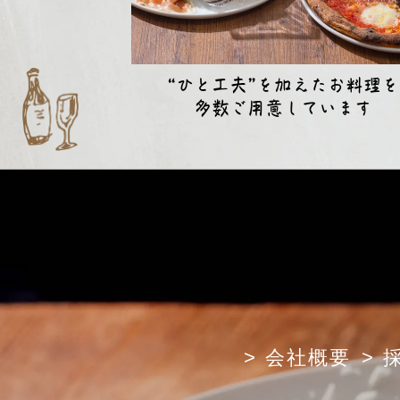
“ひと工夫”を加えたお料理を
多数ご用意しています
TOP
> 会社概要
> 