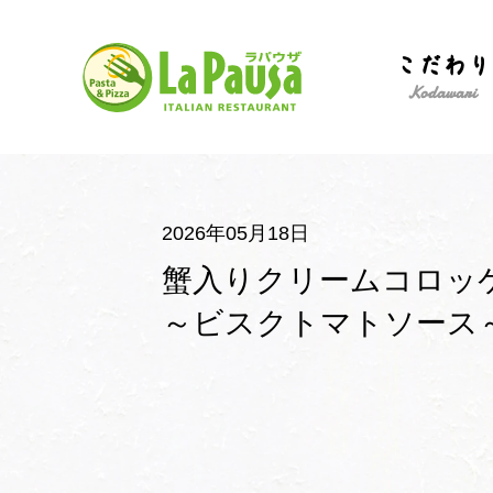
イ
こだわり
タ
リ
Kodawari
ア
ン
レ
ス
ト
ラ
ン
ラ・
2026年05月18日
パ
ウ
蟹入りクリームコロッ
ザ
～ビスクトマトソース