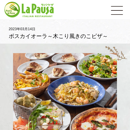
イ
open
タ
リ
ア
ン
レ
2023年03月14日
ス
ボスカイオーラ～木こり風きのこピザ～
ト
ラ
ン
ラ・
パ
ウ
ザ